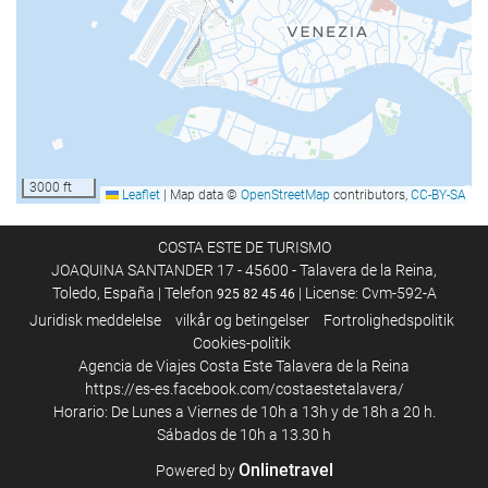
3000 ft
Leaflet
|
Map data ©
OpenStreetMap
contributors,
CC-BY-SA
COSTA ESTE DE TURISMO
JOAQUINA SANTANDER 17 - 45600 - Talavera de la Reina,
Toledo, España | Telefon
| License: Cvm-592-A
925 82 45 46
Juridisk meddelelse
vilkår og betingelser
Fortrolighedspolitik
Cookies-politik
Agencia de Viajes Costa Este Talavera de la Reina
https://es-es.facebook.com/costaestetalavera/
Horario: De Lunes a Viernes de 10h a 13h y de 18h a 20 h.
Sábados de 10h a 13.30 h
Onlinetravel
Powered by