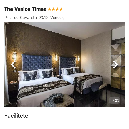
The Venice Times
Priuli dei Cavalletti, 99/D - Venedig
Previous
Næst
1
/ 25
Faciliteter