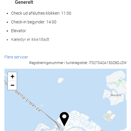
Generelt
Check ud afsluttes klokken: 11:00
Check-in begynder: 14:00
Elevator
Kæledyr er ikke tilladt
Receptionen
Flere servicer
Registreringsnummer i turistregistret: IT027042A15DZ8DJZW
Døgnåben reception
Bagageopbevaring
+
−
Mad og drikke
Bar
Internetadgang
Gratis wi-fi