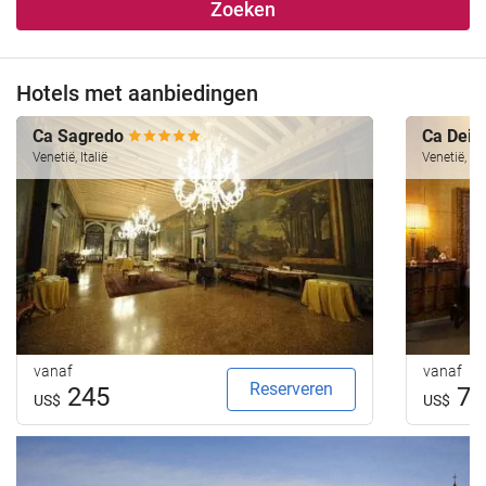
Zoeken
Hotels met aanbiedingen
Ca Sagredo
Ca Dei 
Venetië, Italië
Venetië, Ita
vanaf
vanaf
Reserveren
245
79
US$
US$