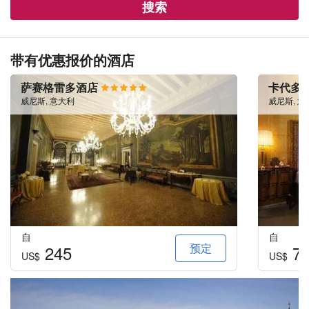
搜索
带有优惠报价的酒店
萨赛格雷多酒店
卡代多
威尼斯, 意大利
威尼斯, 意
自
自
预定
245
7
US$
US$