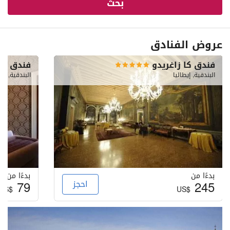
بحث
عروض الفنادق
فندق كا زاغريدو
فندق كا
البندقية, إيطاليا
البندقية, إيط
بدءًا من
بدءًا من
245
احجز
79
US$
US$