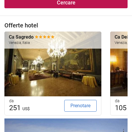
Cercare
Offerte hotel
Ca Sagredo
Ca Dei 
Venezia, Italia
Venezia, Ita
da
da
Prenotare
251
105
US$
U