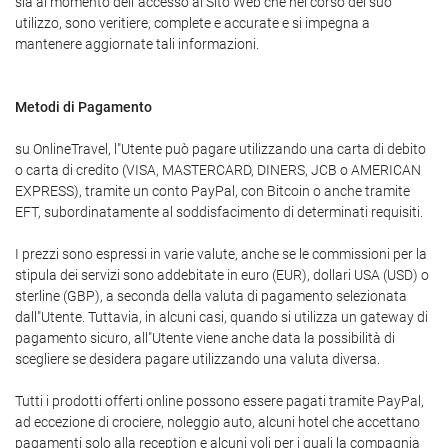
sia al momento dell"accesso al Sito Web che nel corso del suo
utilizzo, sono veritiere, complete e accurate e si impegna a
mantenere aggiornate tali informazioni.
Metodi di Pagamento
su OnlineTravel, l"Utente può pagare utilizzando una carta di debito
o carta di credito (VISA, MASTERCARD, DINERS, JCB o AMERICAN
EXPRESS), tramite un conto PayPal, con Bitcoin o anche tramite
EFT, subordinatamente al soddisfacimento di determinati requisiti.
I prezzi sono espressi in varie valute, anche se le commissioni per la
stipula dei servizi sono addebitate in euro (EUR), dollari USA (USD) o
sterline (GBP), a seconda della valuta di pagamento selezionata
dall"Utente. Tuttavia, in alcuni casi, quando si utilizza un gateway di
pagamento sicuro, all"Utente viene anche data la possibilità di
scegliere se desidera pagare utilizzando una valuta diversa.
Tutti i prodotti offerti online possono essere pagati tramite PayPal,
ad eccezione di crociere, noleggio auto, alcuni hotel che accettano
pagamenti solo alla reception e alcuni voli per i quali la compagnia