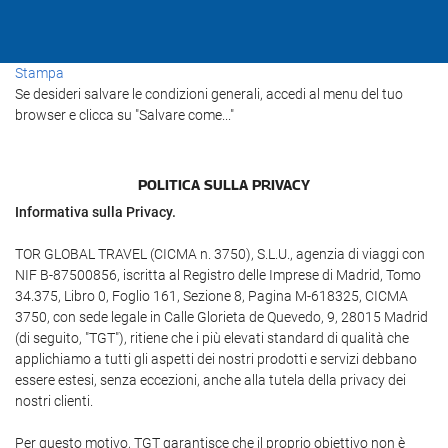
Stampa
Se desideri salvare le condizioni generali, accedi al menu del tuo
browser e clicca su "Salvare come..."
POLITICA SULLA PRIVACY
Informativa sulla Privacy.
TOR GLOBAL TRAVEL (CICMA n. 3750), S.L.U., agenzia di viaggi con
NIF B-87500856, iscritta al Registro delle Imprese di Madrid, Tomo
34.375, Libro 0, Foglio 161, Sezione 8, Pagina M-618325, CICMA
3750, con sede legale in Calle Glorieta de Quevedo, 9, 28015 Madrid
(di seguito, "TGT"), ritiene che i più elevati standard di qualità che
applichiamo a tutti gli aspetti dei nostri prodotti e servizi debbano
essere estesi, senza eccezioni, anche alla tutela della privacy dei
nostri clienti.
Per questo motivo, TGT garantisce che il proprio obiettivo non è